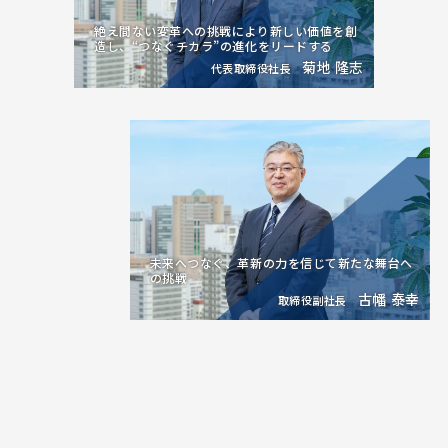
絶え間ない変革への挑戦により新しい価値を創
造し、“つなぐチカラ”の進化をリードする
菊地 隆志
代表取締役社長
未来へつなぐ、革新の力を信じて新たな舞台へ
の挑戦
古幡 泰幸
取締役副社長