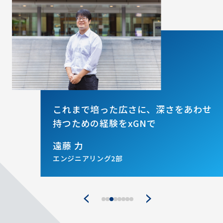
能
これまで培った広さに、深さをあわせ
持つための経験をxGNで
遠藤 力
エンジニアリング2部